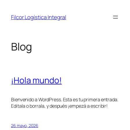
Saltar
al
Filcor Logística Integral
contenido
Blog
¡Hola mundo!
Bienvenido a WordPress. Esta es tu primera entrada.
Editala o borrala, y después ¡empezá a escribir!
26 mayo, 2026