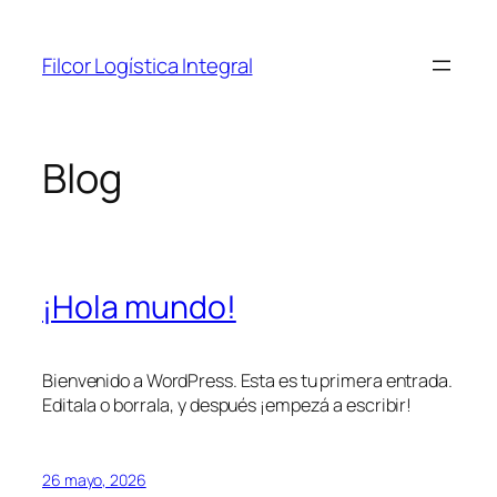
Saltar
al
Filcor Logística Integral
contenido
Blog
¡Hola mundo!
Bienvenido a WordPress. Esta es tu primera entrada.
Editala o borrala, y después ¡empezá a escribir!
26 mayo, 2026