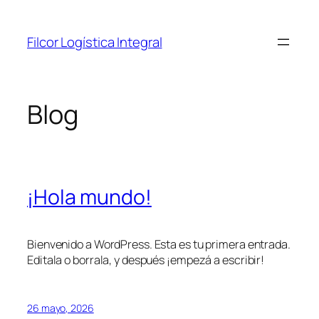
Saltar
al
Filcor Logística Integral
contenido
Blog
¡Hola mundo!
Bienvenido a WordPress. Esta es tu primera entrada.
Editala o borrala, y después ¡empezá a escribir!
26 mayo, 2026