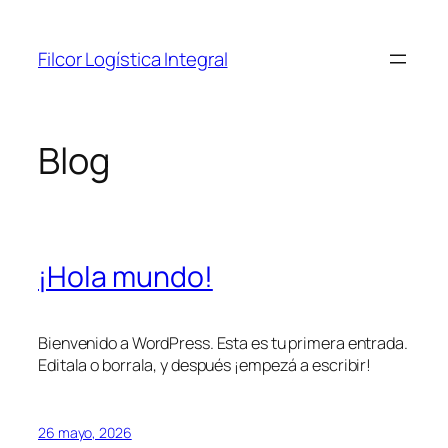
Saltar
al
Filcor Logística Integral
contenido
Blog
¡Hola mundo!
Bienvenido a WordPress. Esta es tu primera entrada.
Editala o borrala, y después ¡empezá a escribir!
26 mayo, 2026