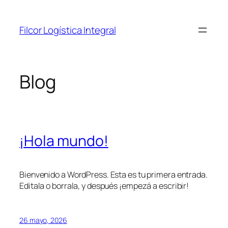
Saltar
al
Filcor Logística Integral
contenido
Blog
¡Hola mundo!
Bienvenido a WordPress. Esta es tu primera entrada.
Editala o borrala, y después ¡empezá a escribir!
26 mayo, 2026