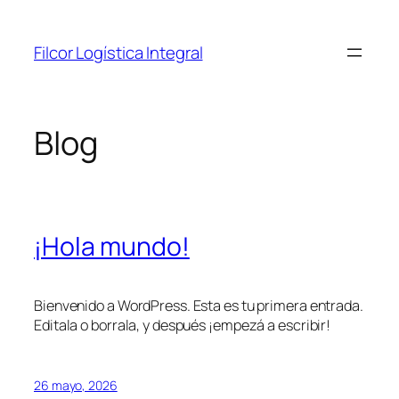
Saltar
al
Filcor Logística Integral
contenido
Blog
¡Hola mundo!
Bienvenido a WordPress. Esta es tu primera entrada.
Editala o borrala, y después ¡empezá a escribir!
26 mayo, 2026