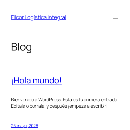
Saltar
al
Filcor Logística Integral
contenido
Blog
¡Hola mundo!
Bienvenido a WordPress. Esta es tu primera entrada.
Editala o borrala, y después ¡empezá a escribir!
26 mayo, 2026