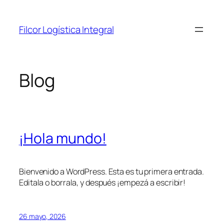
Saltar
al
Filcor Logística Integral
contenido
Blog
¡Hola mundo!
Bienvenido a WordPress. Esta es tu primera entrada.
Editala o borrala, y después ¡empezá a escribir!
26 mayo, 2026