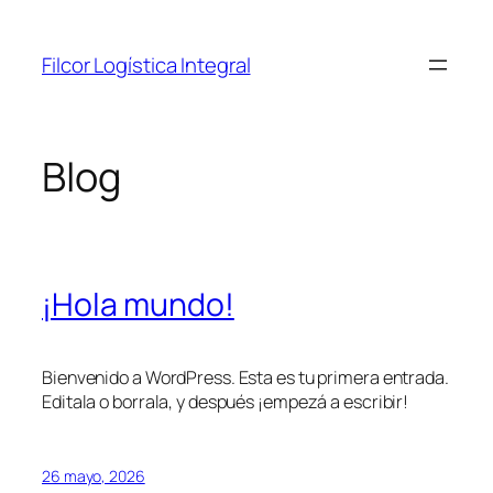
Saltar
al
Filcor Logística Integral
contenido
Blog
¡Hola mundo!
Bienvenido a WordPress. Esta es tu primera entrada.
Editala o borrala, y después ¡empezá a escribir!
26 mayo, 2026