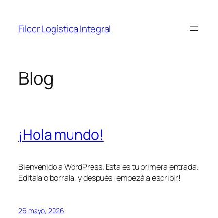
Saltar
al
Filcor Logística Integral
contenido
Blog
¡Hola mundo!
Bienvenido a WordPress. Esta es tu primera entrada.
Editala o borrala, y después ¡empezá a escribir!
26 mayo, 2026