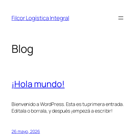
Saltar
al
Filcor Logística Integral
contenido
Blog
¡Hola mundo!
Bienvenido a WordPress. Esta es tu primera entrada.
Editala o borrala, y después ¡empezá a escribir!
26 mayo, 2026