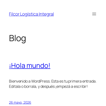
Saltar
al
Filcor Logística Integral
contenido
Blog
¡Hola mundo!
Bienvenido a WordPress. Esta es tu primera entrada.
Editala o borrala, y después ¡empezá a escribir!
26 mayo, 2026