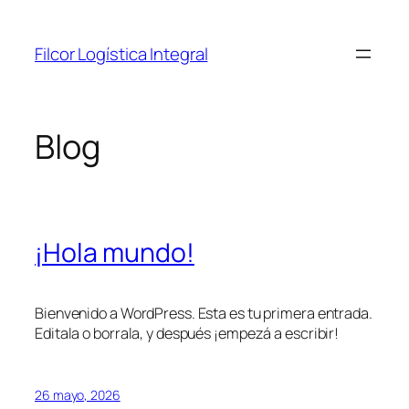
Saltar
al
Filcor Logística Integral
contenido
Blog
¡Hola mundo!
Bienvenido a WordPress. Esta es tu primera entrada.
Editala o borrala, y después ¡empezá a escribir!
26 mayo, 2026