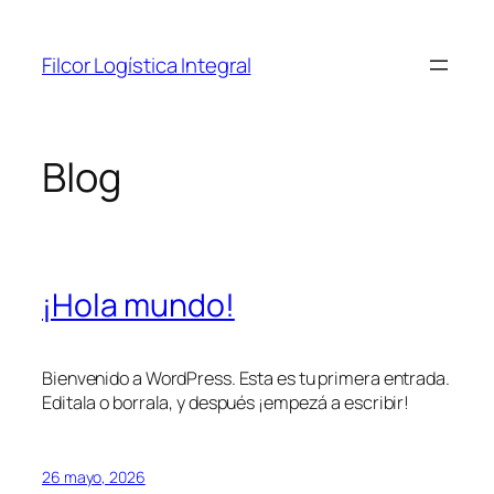
Saltar
al
Filcor Logística Integral
contenido
Blog
¡Hola mundo!
Bienvenido a WordPress. Esta es tu primera entrada.
Editala o borrala, y después ¡empezá a escribir!
26 mayo, 2026