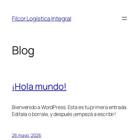
Saltar
al
Filcor Logística Integral
contenido
Blog
¡Hola mundo!
Bienvenido a WordPress. Esta es tu primera entrada.
Editala o borrala, y después ¡empezá a escribir!
26 mayo, 2026