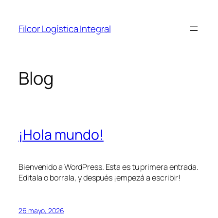
Saltar
al
Filcor Logística Integral
contenido
Blog
¡Hola mundo!
Bienvenido a WordPress. Esta es tu primera entrada.
Editala o borrala, y después ¡empezá a escribir!
26 mayo, 2026