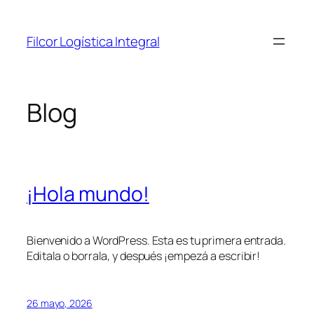
Saltar
al
Filcor Logística Integral
contenido
Blog
¡Hola mundo!
Bienvenido a WordPress. Esta es tu primera entrada.
Editala o borrala, y después ¡empezá a escribir!
26 mayo, 2026