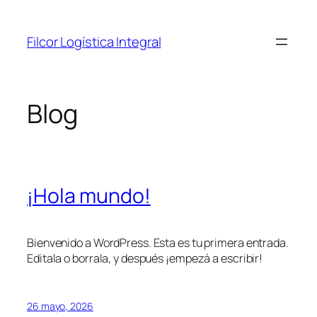
Saltar
al
Filcor Logística Integral
contenido
Blog
¡Hola mundo!
Bienvenido a WordPress. Esta es tu primera entrada.
Editala o borrala, y después ¡empezá a escribir!
26 mayo, 2026