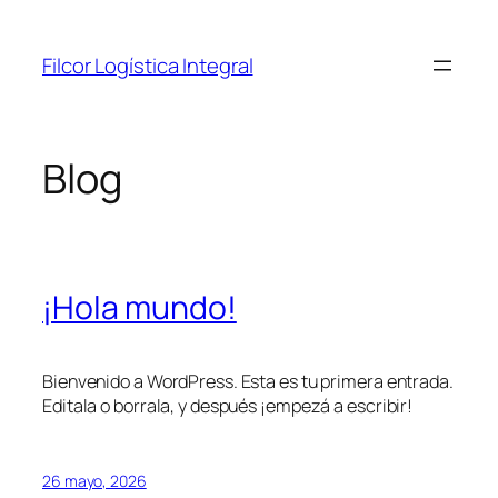
Saltar
al
Filcor Logística Integral
contenido
Blog
¡Hola mundo!
Bienvenido a WordPress. Esta es tu primera entrada.
Editala o borrala, y después ¡empezá a escribir!
26 mayo, 2026