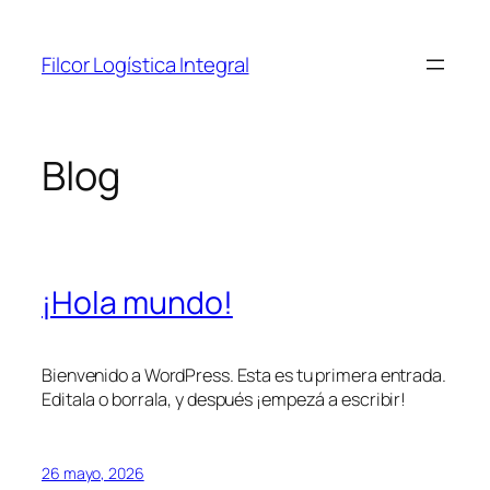
Saltar
al
Filcor Logística Integral
contenido
Blog
¡Hola mundo!
Bienvenido a WordPress. Esta es tu primera entrada.
Editala o borrala, y después ¡empezá a escribir!
26 mayo, 2026