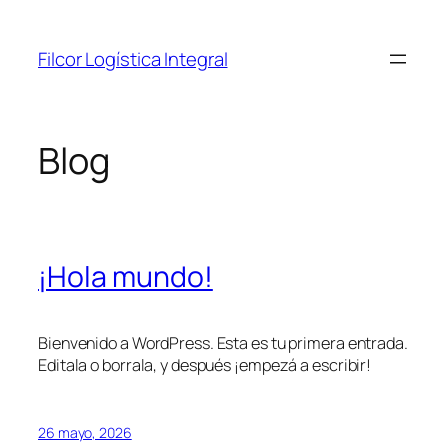
Saltar
al
Filcor Logística Integral
contenido
Blog
¡Hola mundo!
Bienvenido a WordPress. Esta es tu primera entrada.
Editala o borrala, y después ¡empezá a escribir!
26 mayo, 2026