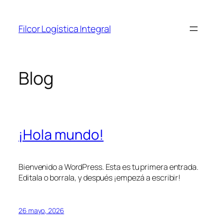
Saltar
al
Filcor Logística Integral
contenido
Blog
¡Hola mundo!
Bienvenido a WordPress. Esta es tu primera entrada.
Editala o borrala, y después ¡empezá a escribir!
26 mayo, 2026