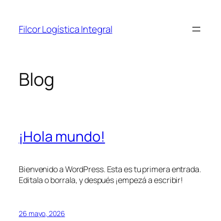
Saltar
al
Filcor Logística Integral
contenido
Blog
¡Hola mundo!
Bienvenido a WordPress. Esta es tu primera entrada.
Editala o borrala, y después ¡empezá a escribir!
26 mayo, 2026