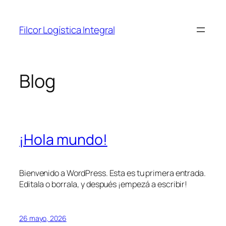
Saltar
al
Filcor Logística Integral
contenido
Blog
¡Hola mundo!
Bienvenido a WordPress. Esta es tu primera entrada.
Editala o borrala, y después ¡empezá a escribir!
26 mayo, 2026