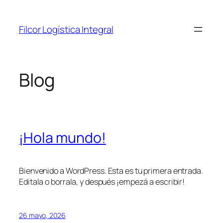
Saltar
al
Filcor Logística Integral
contenido
Blog
¡Hola mundo!
Bienvenido a WordPress. Esta es tu primera entrada.
Editala o borrala, y después ¡empezá a escribir!
26 mayo, 2026