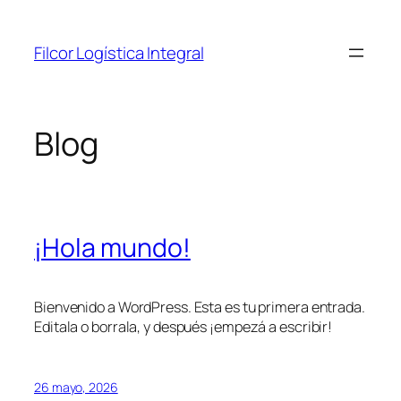
Saltar
al
Filcor Logística Integral
contenido
Blog
¡Hola mundo!
Bienvenido a WordPress. Esta es tu primera entrada.
Editala o borrala, y después ¡empezá a escribir!
26 mayo, 2026