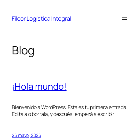
Saltar
al
Filcor Logística Integral
contenido
Blog
¡Hola mundo!
Bienvenido a WordPress. Esta es tu primera entrada.
Editala o borrala, y después ¡empezá a escribir!
26 mayo, 2026