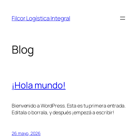
Saltar
al
Filcor Logística Integral
contenido
Blog
¡Hola mundo!
Bienvenido a WordPress. Esta es tu primera entrada.
Editala o borrala, y después ¡empezá a escribir!
26 mayo, 2026