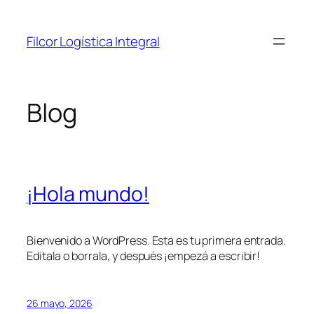
Saltar
al
Filcor Logística Integral
contenido
Blog
¡Hola mundo!
Bienvenido a WordPress. Esta es tu primera entrada.
Editala o borrala, y después ¡empezá a escribir!
26 mayo, 2026