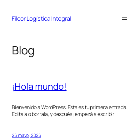
Saltar
al
Filcor Logística Integral
contenido
Blog
¡Hola mundo!
Bienvenido a WordPress. Esta es tu primera entrada.
Editala o borrala, y después ¡empezá a escribir!
26 mayo, 2026