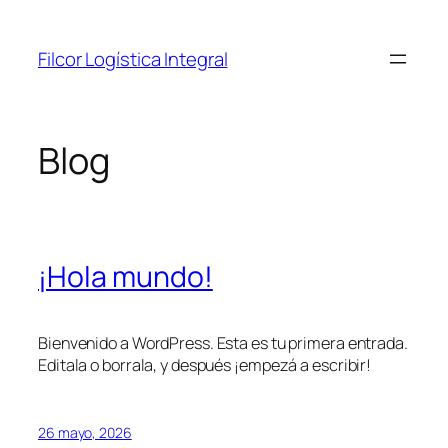
Saltar
al
Filcor Logística Integral
contenido
Blog
¡Hola mundo!
Bienvenido a WordPress. Esta es tu primera entrada.
Editala o borrala, y después ¡empezá a escribir!
26 mayo, 2026