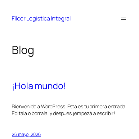
Saltar
al
Filcor Logística Integral
contenido
Blog
¡Hola mundo!
Bienvenido a WordPress. Esta es tu primera entrada.
Editala o borrala, y después ¡empezá a escribir!
26 mayo, 2026