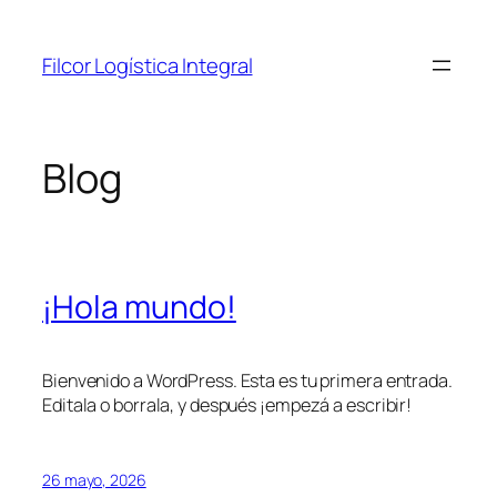
Saltar
al
Filcor Logística Integral
contenido
Blog
¡Hola mundo!
Bienvenido a WordPress. Esta es tu primera entrada.
Editala o borrala, y después ¡empezá a escribir!
26 mayo, 2026