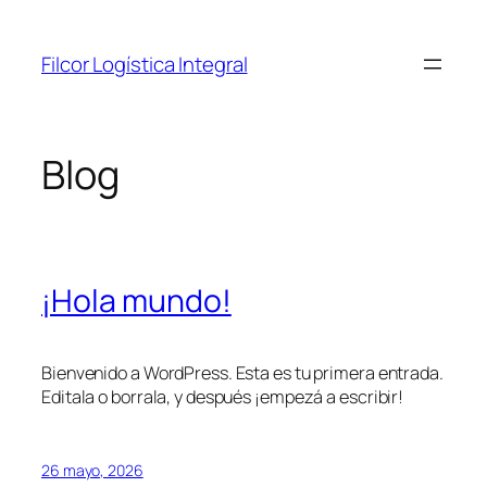
Saltar
al
Filcor Logística Integral
contenido
Blog
¡Hola mundo!
Bienvenido a WordPress. Esta es tu primera entrada.
Editala o borrala, y después ¡empezá a escribir!
26 mayo, 2026